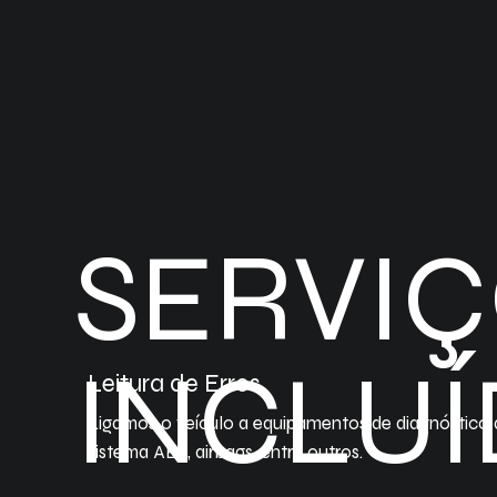
SERVI
INCLU
Leitura de Erros
Ligamos o veículo a equipamentos de diagnóstico q
sistema ABS, airbags, entre outros.