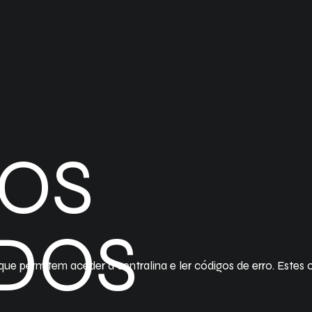
ÇOS
ÍDOS
ue permitem aceder à centralina e ler códigos de erro. Estes