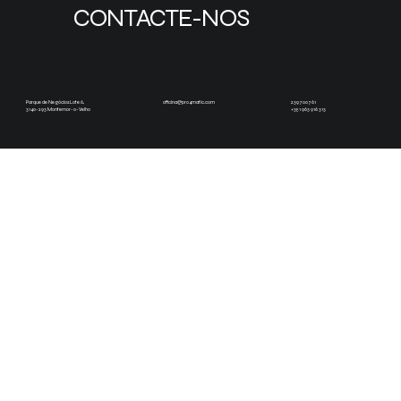
CONTACTE-NOS
oficina@pro4matic.com
Parque de Negócios Lote 6,
239 700 761
3140-293 Montemor-o-Velho
+351 963 916 313
oficina@pro4matic.com
Parque de Negócios, Lote 6,
3140-293 Montemor-o-Velho
239 700 761
HOR
EMP
SERV
Sobre Nós
Segunda a Sexta: 9:00 - 18:00
Mecânica Geral
Encerrado Almoço: 13:00 - 14:00
Contactos